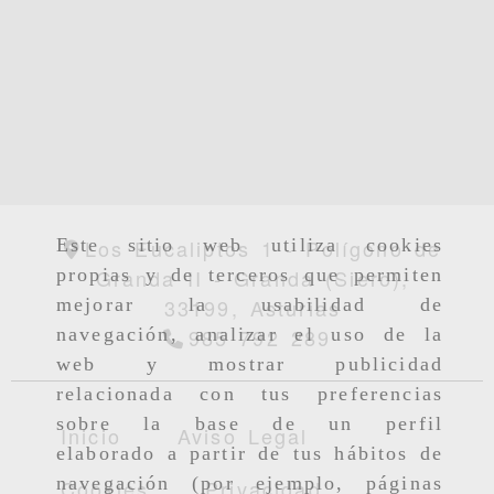
Los Eucaliptos 1 - Polígono de
Este sitio web utiliza cookies
Granda II -
Granda (Siero),
propias y de terceros que permiten
33199,
Asturias
mejorar la usabilidad de
985 792 289
navegación, analizar el uso de la
web y mostrar publicidad
relacionada con tus preferencias
sobre la base de un perfil
Inicio
Aviso Legal
elaborado a partir de tus hábitos de
navegación (por ejemplo, páginas
Cookies
Privacidad