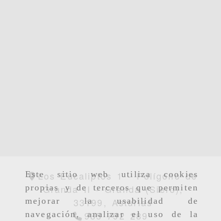
Los Eucaliptos 1 - Polígono de
Este sitio web utiliza cookies
Granda II -
Granda (Siero),
propias y de terceros que permiten
33199,
Asturias
mejorar la usabilidad de
985 792 289
navegación, analizar el uso de la