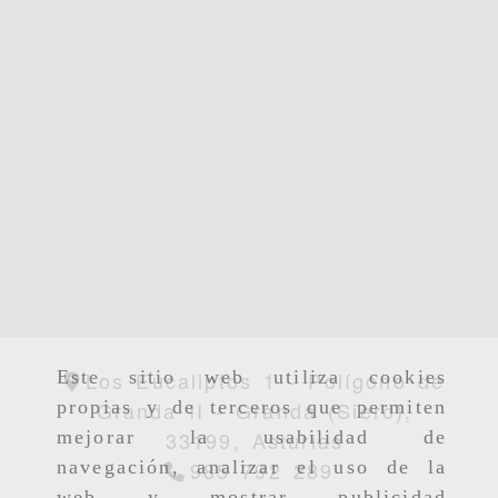
Los Eucaliptos 1 - Polígono de
Este sitio web utiliza cookies
Granda II -
Granda (Siero),
propias y de terceros que permiten
33199,
Asturias
mejorar la usabilidad de
985 792 289
navegación, analizar el uso de la
web y mostrar publicidad